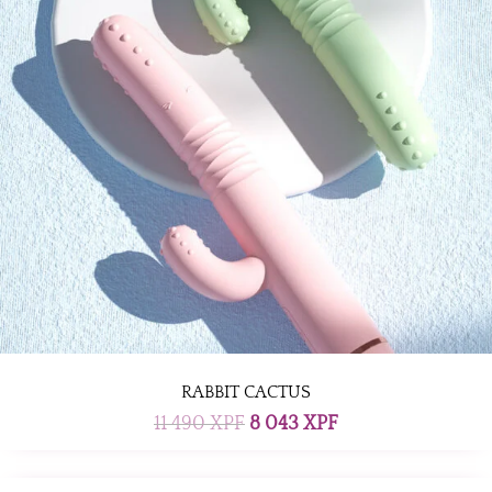
RABBIT CACTUS
Le
Le
11 490
XPF
8 043
XPF
prix
prix
initial
actuel