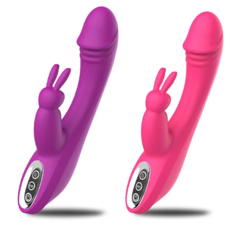
était :
est :
11
8
490 XPF.
043 XPF.