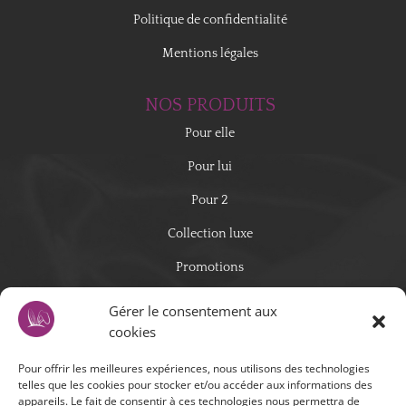
Politique de confidentialité
Mentions légales
NOS PRODUITS
Pour elle
Pour lui
Pour 2
Collection luxe
Promotions
Gérer le consentement aux
COMMANDES
cookies
Paiement sécurisé
Pour offrir les meilleures expériences, nous utilisons des technologies
Mon compte
telles que les cookies pour stocker et/ou accéder aux informations des
appareils. Le fait de consentir à ces technologies nous permettra de