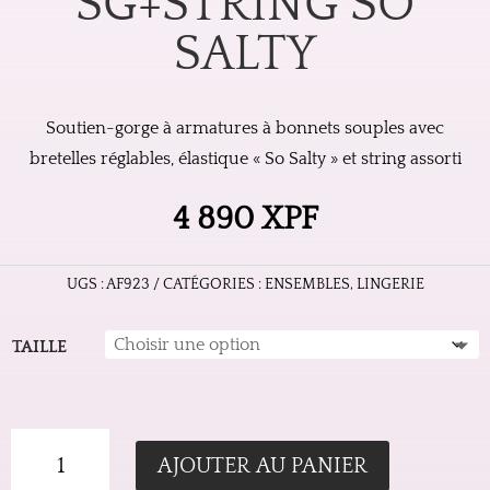
SG+STRING SO
SALTY
Soutien-gorge à armatures à bonnets souples avec
bretelles réglables, élastique « So Salty » et string assorti
4 890
XPF
UGS :
AF923
CATÉGORIES :
ENSEMBLES
,
LINGERIE
TAILLE
QUANTITÉ
AJOUTER AU PANIER
DE