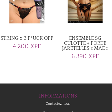
STRING x 3 F*UCK OFF
ENSEMBLE SG
CULOTTE + PORTE
4 200
XPF
JARETELLES « MAE »
6 390
XPF
INFORMATIONS
Contactez nous